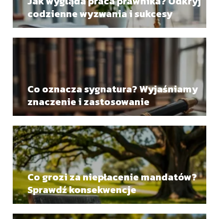
Jak wygląda praca prawnika? Odkryj
codzienne wyzwania i sukcesy
Co oznacza sygnatura? Wyjaśniamy
znaczenie i zastosowanie
Co grozi za niepłacenie mandatów?
Sprawdź konsekwencje