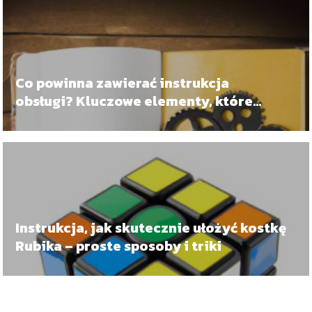
Co powinna zawierać instrukcja
obsługi? Kluczowe elementy, które
pomogą użytkownikom!
Instrukcja, jak skutecznie ułożyć kostkę
Rubika – proste sposoby i triki