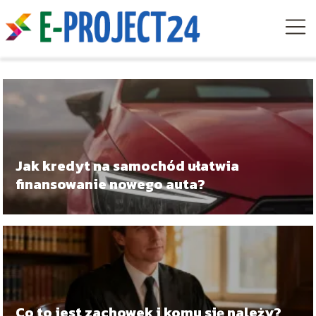
Jak kredyt na samochód ułatwia
finansowanie nowego auta?
Co to jest zachowek i komu się należy?