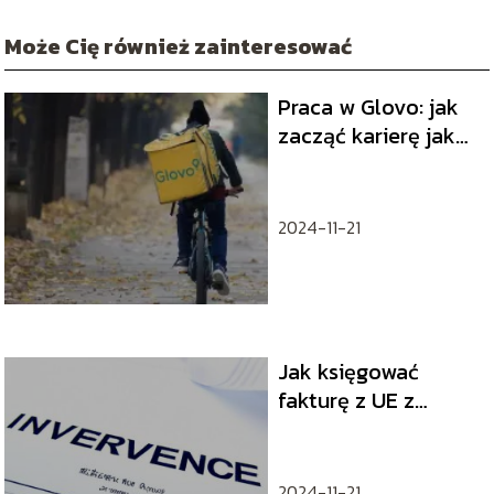
Może Cię również zainteresować
Praca w Glovo: jak
zacząć karierę jako
kurier?
2024-11-21
Jak księgować
fakturę z UE z
naliczonym
podatkiem VAT?
2024-11-21