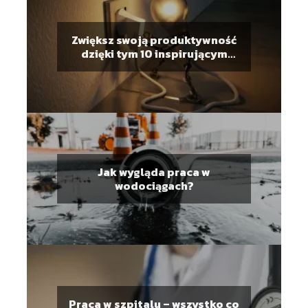
Zwiększ swoją produktywność
dzięki tym 10 inspirującym
cytatom motywacyjnym do
pracy
Jak wygląda praca w
wodociągach?
Praca w szpitalu – wszystko co