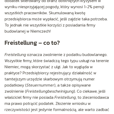
dodatek skierowany do branż dotkniętych kryzysem w
wyniku niesprzyjającej pogody, który wynosi 1-2% pensji
wszystkich pracowników. Skumulowaną kwotę
przedsiębiorca może wypłacić, jeśli zajdzie taka potrzeba.
To jednak nie wszystkie korzyści z posiadania firmy
budowlanej w Niemczech!
Freistellung – co to?
Freistellung
oznacza zwolnienie z podatku budowlanego.
Wszystkie firmy, które świadczą tego typu usługi na terenie
Niemiec, mogą skorzystać z ulgi. Jak to wygląda w
praktyce? Przedsiębiorcy rejestrujący działalność w
tamtejszym urzędzie skarbowym otrzymują numer
podatkowy (
Steuernummer
), a także opisywane
zwolnienie (
Freistellungbescheinigung
). Co ciekawe, jeśli
właściciel firmy nie posiada
Freistellung
, to zleceniodawca
ma prawo potrącić podatek. Złożenie wniosku w
rzeczywistości jest jedynie formalnością, ale warto zadbać