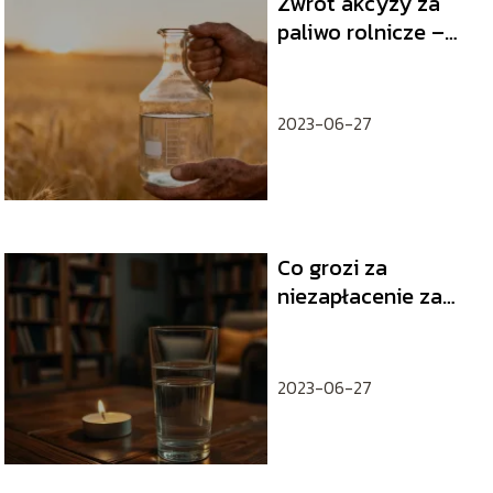
Zwrot akcyzy za
paliwo rolnicze –
jak uzyskać
dofinansowanie?
2023-06-27
Co grozi za
niezapłacenie za
izbę wytrzeźwień?
Sprawdź
konsekwencje
2023-06-27