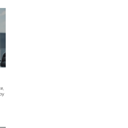
e,
aby