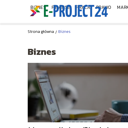
BIZNES
FINANSE
PRACA
PRAWO
MAR
Strona główna
/
Biznes
Biznes