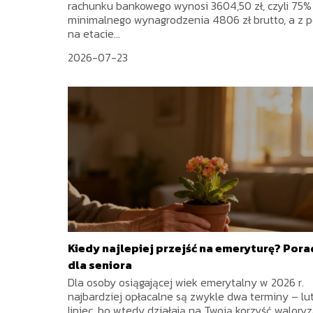
rachunku bankowego wynosi 3604,50 zł, czyli 75%
minimalnego wynagrodzenia 4806 zł brutto, a z p
na etacie...
2026-07-23
Kiedy najlepiej przejść na emeryturę? Pora
dla seniora
Dla osoby osiągającej wiek emerytalny w 2026 r.
najbardziej opłacalne są zwykle dwa terminy – lut
lipiec, bo wtedy działają na Twoją korzyść waloryz