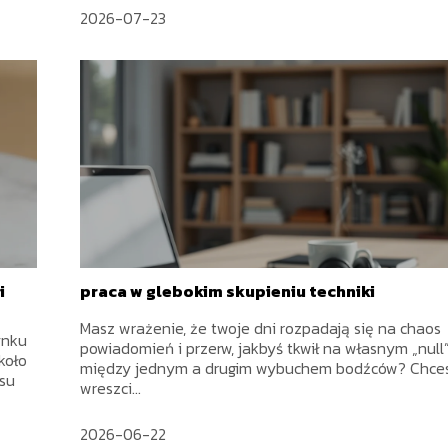
2026-07-23
i
praca w glebokim skupieniu techniki
Masz wrażenie, że twoje dni rozpadają się na chaos
ynku
powiadomień i przerw, jakbyś tkwił na własnym „null”
koło
między jednym a drugim wybuchem bodźców? Chce
rsu
wreszci...
2026-06-22