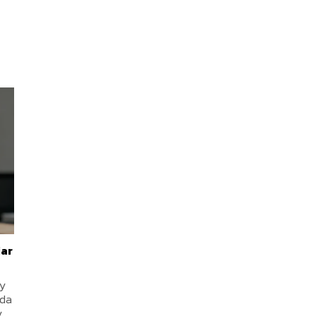
iar
ny
ada
.