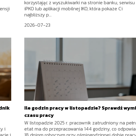
korzystając z wyszukiwarki na stronie banku, serwisu
ensji
iPKO lub aplikacji mobilnej IKO, która pokaże Ci
najbliższy p...
2026-07-23
dnik
Ile godzin pracy w listopadzie? Sprawdź wym
czasu pracy
W listopadzie 2025 r. pracownik zatrudniony na peł
y i
etat ma do przepracowania 144 godziny, co odpowi
acje i
18 dniom roboczym przy ośmiogodzinnej dobie pracy