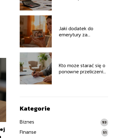
opóźnienie w
transakcjach
handlowych
–
Jaki dodatek do
emerytury za
urodzenie 2 dzieci
przysługuje?
Kto może starać się o
ponowne przeliczenie
emerytury?
Kategorie
Biznes
93
ej
Finanse
51
a