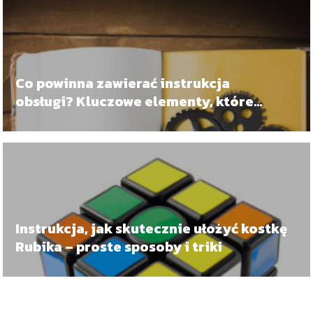
Co powinna zawierać instrukcja
obsługi? Kluczowe elementy, które
pomogą użytkownikom!
Instrukcja, jak skutecznie ułożyć kostkę
Rubika – proste sposoby i triki