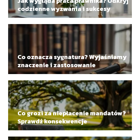
Jak wygląda praca prawnika? Odkryj
codzienne wyzwania i sukcesy
Co oznacza sygnatura? Wyjaśniamy
znaczenie i zastosowanie
Co grozi za niepłacenie mandatów?
Sprawdź konsekwencje