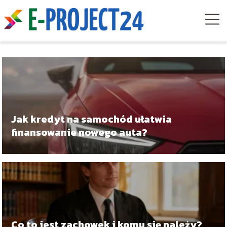
Jak kredyt na samochód ułatwia
finansowanie nowego auta?
Co to jest zachowek i komu się należy?