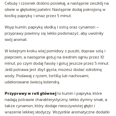
Cebulę i czosnek drobno posiekaj, a następnie zeszklij na
oliwie w głębokiej patelni. Następnie dodaj pokrojoną w
kostkę paprykę i smaż przez 5 minut.
Wsyp kumin, paprykę słodką i ostrą oraz cynamon –
przyprawy powinny się lekko podsmażyć, aby uwolniły
swój aromat.
W kolejnym kroku wlej pomidory z puszki, dopraw solą i
pieprzem, a następnie gotuj na średnim ogniu przez 10
minut, po czym dodaj fasolę i gotuj jeszcze przez 5 minut.
Jeśli potrawa jest zbyt gęsta, możesz dodać odrobinę
wody. Podawaj z ryżem, tortillą lub nachosami,
udekorowane świeżą kolendrą.
Przyprawy w roli głównej
to kumin i papryka, które
nadają potrawie charakterystyczny, lekko dymny smak, a
także cynamon, który dodaje nieoczywistej głębi i
wrażenie lekkiej słodyczy. Wszystkie aromatyczne dodatki