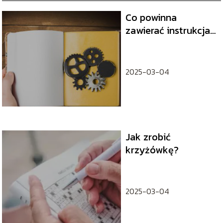
Co powinna
zawierać instrukcja
obsługi? Kluczowe
elementy, które
pomogą
2025-03-04
użytkownikom!
Jak zrobić
krzyżówkę?
2025-03-04