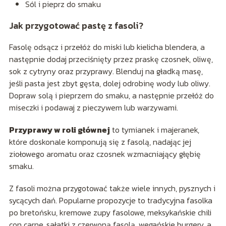
Sól i pieprz do smaku
Jak przygotować pastę z fasoli?
Fasolę odsącz i przełóż do miski lub kielicha blendera, a
następnie dodaj przeciśnięty przez praskę czosnek, oliwę,
sok z cytryny oraz przyprawy. Blenduj na gładką masę,
jeśli pasta jest zbyt gęsta, dolej odrobinę wody lub oliwy.
Dopraw solą i pieprzem do smaku, a następnie przełóż do
miseczki i podawaj z pieczywem lub warzywami.
Przyprawy w roli głównej
to tymianek i majeranek,
które doskonale komponują się z fasolą, nadając jej
ziołowego aromatu oraz czosnek wzmacniający głębię
smaku.
Z fasoli można przygotować także wiele innych, pysznych i
sycących dań. Popularne propozycje to tradycyjna fasolka
po bretońsku, kremowe zupy fasolowe, meksykańskie chili
con carne, sałatki z czerwoną fasolą, wegańskie burgery, a