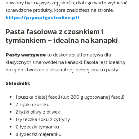
powinny być najwyższej jakości, dlatego warto wybierać
sprawdzone produkty, które znajdziesz na stronie:
https://prymatgastroline.pl/
.
Pasta fasolowa z czosnkiem i
tymiankiem – idealna na kanapki
Pasty warzywne
to doskonała alternatywa dla
klasycznych smarowideł na kanapki. Fasola jest idealną
bazą do stworzenia aksamitnej, pełnej smaku pasty.
Składniki:
1 puszka białej fasoli (lub 200 g ugotowanej fasoli)
2 ząbki czosnku
2 łyżki oliwy z oliwek
1 łyżeczka soku z cytryny
½ łyżeczki tymianku
½ łyżeczki majeranku