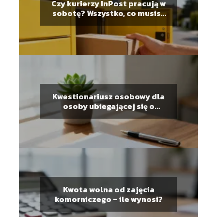
Czy kurierzy InPost pracują w
sobotę? Wszystko, co musisz
wiedzieć
Kwestionariusz osobowy dla
osoby ubiegającej się o
zatrudnienie – wzór i zasady
wypełniania
Kwota wolna od zajęcia
komorniczego – ile wynosi?