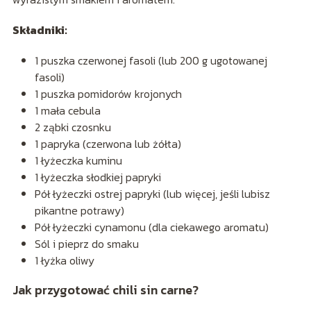
Składniki:
1 puszka czerwonej fasoli (lub 200 g ugotowanej
fasoli)
1 puszka pomidorów krojonych
1 mała cebula
2 ząbki czosnku
1 papryka (czerwona lub żółta)
1 łyżeczka kuminu
1 łyżeczka słodkiej papryki
Pół łyżeczki ostrej papryki (lub więcej, jeśli lubisz
pikantne potrawy)
Pół łyżeczki cynamonu (dla ciekawego aromatu)
Sól i pieprz do smaku
1 łyżka oliwy
Jak przygotować chili sin carne?